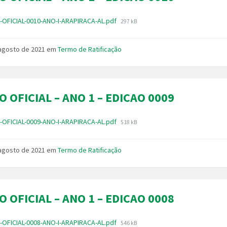
Tamanho
-OFICIAL-0010-ANO-I-ARAPIRACA-AL.pdf
297 kB
do
arquivo:
 agosto de 2021
em
Termo de Ratificação
O OFICIAL – ANO 1 – EDICAO 0009
Tamanho
-OFICIAL-0009-ANO-I-ARAPIRACA-AL.pdf
518 kB
do
arquivo:
 agosto de 2021
em
Termo de Ratificação
O OFICIAL – ANO 1 – EDICAO 0008
Tamanho
-OFICIAL-0008-ANO-I-ARAPIRACA-AL.pdf
546 kB