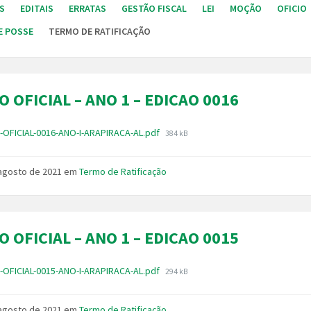
S
EDITAIS
ERRATAS
GESTÃO FISCAL
LEI
MOÇÃO
OFICIO
E POSSE
TERMO DE RATIFICAÇÃO
O OFICIAL – ANO 1 – EDICAO 0016
Tamanho
-OFICIAL-0016-ANO-I-ARAPIRACA-AL.pdf
384 kB
do
arquivo:
 agosto de 2021
em
Termo de Ratificação
O OFICIAL – ANO 1 – EDICAO 0015
Tamanho
-OFICIAL-0015-ANO-I-ARAPIRACA-AL.pdf
294 kB
do
arquivo:
 agosto de 2021
em
Termo de Ratificação