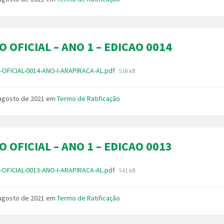
O OFICIAL – ANO 1 – EDICAO 0014
Tamanho
-OFICIAL-0014-ANO-I-ARAPIRACA-AL.pdf
518 kB
do
arquivo:
 agosto de 2021
em
Termo de Ratificação
O OFICIAL – ANO 1 – EDICAO 0013
Tamanho
-OFICIAL-0013-ANO-I-ARAPIRACA-AL.pdf
541 kB
do
arquivo:
 agosto de 2021
em
Termo de Ratificação