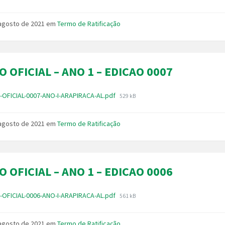
do
arquivo:
 agosto de 2021
em
Termo de Ratificação
O OFICIAL – ANO 1 – EDICAO 0007
Tamanho
-OFICIAL-0007-ANO-I-ARAPIRACA-AL.pdf
529 kB
do
arquivo:
 agosto de 2021
em
Termo de Ratificação
O OFICIAL – ANO 1 – EDICAO 0006
Tamanho
-OFICIAL-0006-ANO-I-ARAPIRACA-AL.pdf
561 kB
do
arquivo:
 agosto de 2021
em
Termo de Ratificação