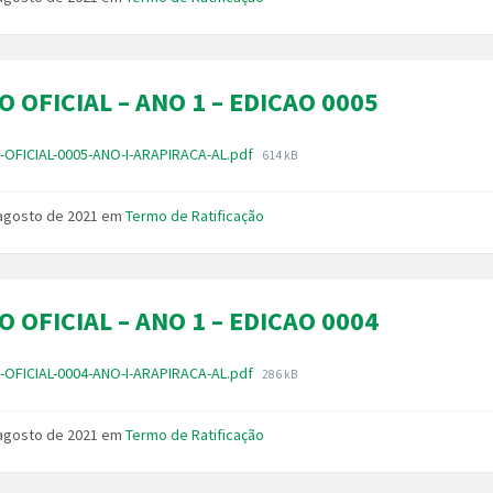
O OFICIAL – ANO 1 – EDICAO 0005
Tamanho
-OFICIAL-0005-ANO-I-ARAPIRACA-AL.pdf
614 kB
do
arquivo:
 agosto de 2021
em
Termo de Ratificação
O OFICIAL – ANO 1 – EDICAO 0004
Tamanho
-OFICIAL-0004-ANO-I-ARAPIRACA-AL.pdf
286 kB
do
arquivo:
 agosto de 2021
em
Termo de Ratificação