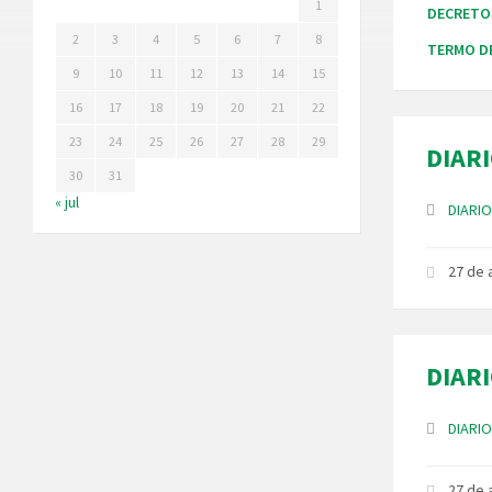
1
DECRETO
2
3
4
5
6
7
8
TERMO D
9
10
11
12
13
14
15
16
17
18
19
20
21
22
23
24
25
26
27
28
29
DIARI
30
31
« jul
Anexos
DIARIO
27 de
DIARI
Anexos
DIARIO
27 de