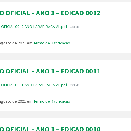
O OFICIAL – ANO 1 – EDICAO 0012
Tamanho
-OFICIAL-0012-ANO-I-ARAPIRACA-AL.pdf
538 kB
do
arquivo:
 agosto de 2021
em
Termo de Ratificação
O OFICIAL – ANO 1 – EDICAO 0011
Tamanho
-OFICIAL-0011-ANO-I-ARAPIRACA-AL.pdf
323 kB
do
arquivo:
 agosto de 2021
em
Termo de Ratificação
O OFICIAL – ANO 1 – EDICAO 0010