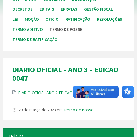
DECRETOS
EDITAIS
ERRATAS
GESTÃO FISCAL
LEI
MOÇÃO
OFICIO
RATIFICAÇÃO
RESOLUÇÕES
TERMO ADITIVO
TERMO DE POSSE
TERMO DE RATIFICAÇÃO
DIARIO OFICIAL – ANO 3 – EDICAO
0047
Anexos
Tamanho
DIARIO-OFICIAL-ANO-2-EDICAO-0047-ARAPIRACA.pdf
1 MB
do
arquivo:
20 de março de 2023
em
Termo de Posse
INÍCIO