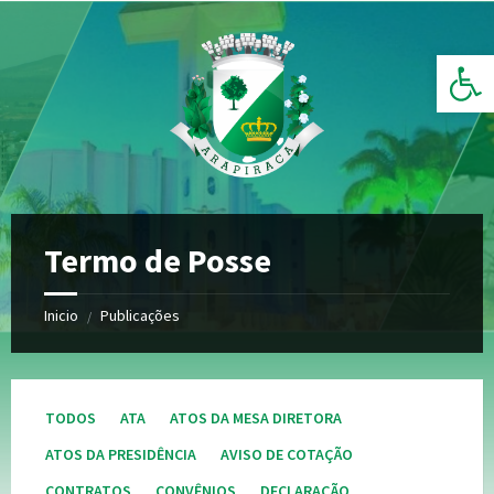
Ir
Pular
Pular
para
para
para
o
a
o
Barra de Ferramentas Aberta
conteúdo
barra
rodapé
lateral
esquerda
Termo de Posse
Inicio
Publicações
/
TODOS
ATA
ATOS DA MESA DIRETORA
ATOS DA PRESIDÊNCIA
AVISO DE COTAÇÃO
CONTRATOS
CONVÊNIOS
DECLARAÇÃO