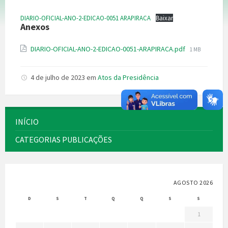
DIARIO-OFICIAL-ANO-2-EDICAO-0051 ARAPIRACA
Baixar
Anexos
Tamanho
DIARIO-OFICIAL-ANO-2-EDICAO-0051-ARAPIRACA.pdf
1 MB
do
arquivo:
4 de julho de 2023
em
Atos da Presidência
INÍCIO
CATEGORIAS PUBLICAÇÕES
AGOSTO 2026
D
S
T
Q
Q
S
S
1