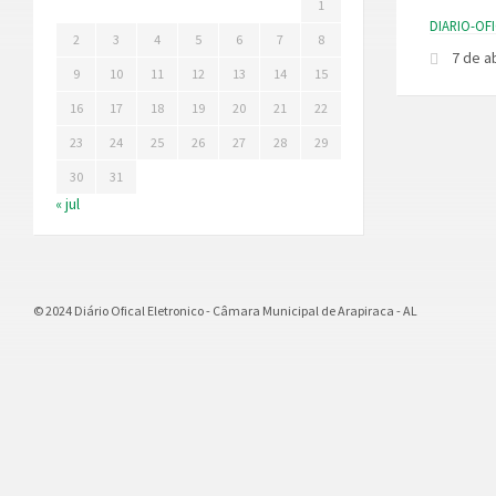
1
DIARIO-OF
2
3
4
5
6
7
8
7 de a
9
10
11
12
13
14
15
16
17
18
19
20
21
22
23
24
25
26
27
28
29
30
31
« jul
© 2024 Diário Ofical Eletronico - Câmara Municipal de Arapiraca - AL