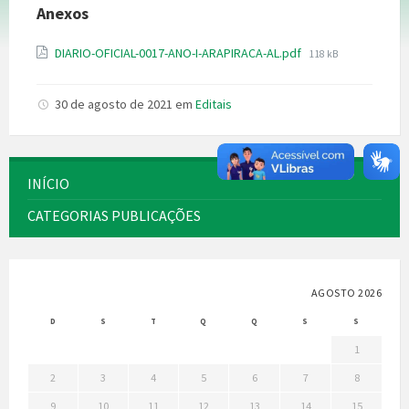
Anexos
Tamanho
DIARIO-OFICIAL-0017-ANO-I-ARAPIRACA-AL.pdf
118 kB
do
arquivo:
30 de agosto de 2021
em
Editais
INÍCIO
CATEGORIAS PUBLICAÇÕES
AGOSTO 2026
D
S
T
Q
Q
S
S
1
2
3
4
5
6
7
8
9
10
11
12
13
14
15