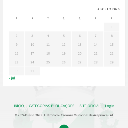
AGOSTO 2026
D
S
T
Q
Q
S
S
1
2
3
4
5
6
7
8
9
10
11
12
13
14
15
16
17
18
19
20
21
22
23
24
25
26
27
28
29
30
31
« jul
INÍCIO
CATEGORIAS PUBLICAÇÕES
SITE OFICIAL
Login
© 2024 Diário Ofical Eletronico - Câmara Municipal de Arapiraca - AL