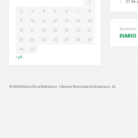
27 de
1
2
3
4
5
6
7
8
9
10
11
12
13
14
15
Anterior
16
17
18
19
20
21
22
DIARIO 
23
24
25
26
27
28
29
30
31
« jul
© 2024 Diário Ofical Eletronico - Câmara Municipal de Arapiraca - AL