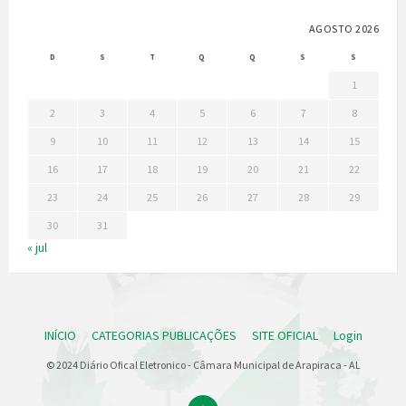
AGOSTO 2026
D
S
T
Q
Q
S
S
1
2
3
4
5
6
7
8
9
10
11
12
13
14
15
16
17
18
19
20
21
22
23
24
25
26
27
28
29
30
31
« jul
INÍCIO
CATEGORIAS PUBLICAÇÕES
SITE OFICIAL
Login
© 2024 Diário Ofical Eletronico - Câmara Municipal de Arapiraca - AL